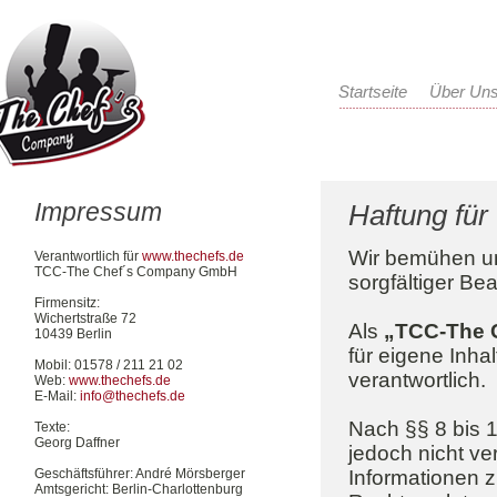
Startseite
Über Un
Impressum
Haftung für 
Wir bemühen uns
Verantwortlich für
www.thechefs.de
TCC-The Chef´s Company GmbH
sorgfältiger Be
Firmensitz:
Wichertstraße 72
Als
„TCC-The 
10439 Berlin
für eigene Inha
Mobil: 01578 / 211 21 02
verantwortlich.
Web:
www.thechefs.de
E-Mail:
info@thechefs.de
Nach §§ 8 bis 1
Texte:
Georg Daffner
jedoch nicht ve
Informationen 
Geschäftsführer: André Mörsberger
Amtsgericht: Berlin-Charlottenburg