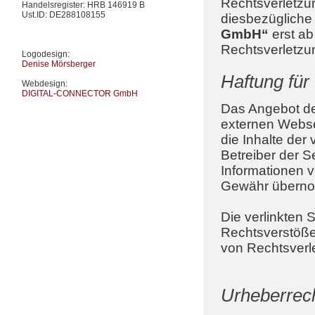
Rechtsverletzu
Handelsregister: HRB 146919 B
Ust.ID: DE288108155
diesbezügliche
GmbH“
erst ab
Rechtsverletzu
Logodesign:
Denise Mörsberger
Haftung für
Webdesign:
DIGITAL-CONNECTOR GmbH
Das Angebot d
externen Websei
die Inhalte der 
Betreiber der Se
Informationen v
Gewähr über
Die verlinkten 
Rechtsverstöß
von Rechtsverl
Urheberrec