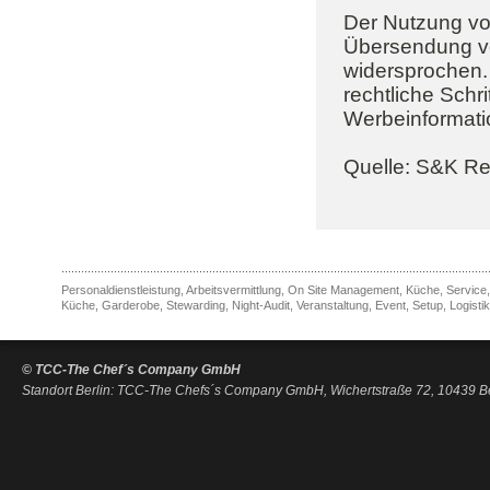
Der Nutzung von
Übersendung vo
widersprochen. 
rechtliche Schr
Werbeinformati
Quelle: S&K R
Personaldienstleistung, Arbeitsvermittlung, On Site Management, Küche, Service
Küche, Garderobe, Stewarding, Night-Audit, Veranstaltung, Event, Setup, Logist
© TCC-The Chef´s Company GmbH
Standort Berlin: TCC-The Chefs´s Company GmbH, Wichertstraße 72, 10439 Be